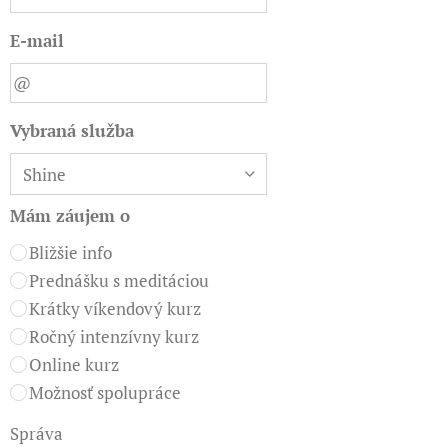
fantastické výsledky.
E-mail
Meditácia je v našich končinách
nepochopená a nesprávne prevádzaná
činnosť. Buď sa hráte s autíčkami alebo si
Vybraná služba
sadnete do skutočného auta, ktoré Vás aj
niekam privezie. Ale to auto musíte vedieť
ovládať, bez inštrukcií a navigácie je to ako
Mám záujem o
točiť naprázdno volantom pri vypnutom
Bližšie info
motore.
Prednášku s meditáciou
Krátky víkendový kurz
Ročný intenzívny kurz
Online kurz
Možnosť spolupráce
Správa