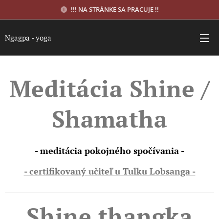
!!! NA STRÁNKE SA PRACUJE !!
Ngagpa - yoga
Meditácia Shine /
Shamatha
- meditácia pokojného spočívania -
- certifikovaný učiteľ u Tulku Lobsanga -
Shine thangka