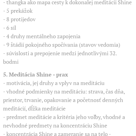
- thangka ako mapa cesty k dokonalej meditácii Shine
- 5 prekážok
- 8 protijedov
- 6 síl
- 4 druhy mentálneho zapojenia
- 9 štádií pokojného spočívania (stavov vedomia)
- súvislosti a prepojenie medzi jednotlivými 32.
bodmi
5. Meditácia Shine - prax
- motivácia, jej druhy a vplyv na meditáciu
- vhodné podmienky na meditáciu: strava, čas dňa,
priestor, trvanie, opakovanie a početnosť denných
meditácií, dĺžka meditácie
- predmet meditácie a kritéria jeho voľby, vhodné a
nevhodné predmety na koncentráciu Shine
- koncentrácia Shine a zameranie sa na telo -