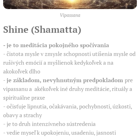
Vipassana
Shine (Shamatta)
- je to meditácia pokojného spočívania
- čistota mysle v zmysle schopnosti utíšenia mysle od
rušivých emócií a myšlienok kedykoľvek a na
akokoľvek dlho
-
je základom, nevyhnutným predpokladom
pre
vipassanu a akékoľvek iné druhy meditácie, rituály a
spirituálne praxe
- očisťuje lipnutia, očakávania, pochybnosti, úzkosti,
obavy a strachy
- je to druh intenzívneho sústredenia
- vedie myseľ k upokojeniu, usadeniu, jasnosti