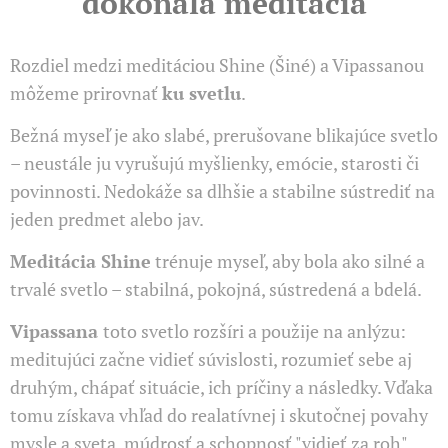
dokonalá meditácia
Rozdiel medzi meditáciou Shine (Šiné) a Vipassanou
môžeme prirovnať
ku svetlu
.
Bežná myseľ je ako slabé, prerušovane blikajúce svetlo
– neustále ju vyrušujú myšlienky, emócie, starosti či
povinnosti. Nedokáže sa dlhšie a stabilne sústrediť na
jeden predmet alebo jav.
Meditácia Shine
trénuje myseľ, aby bola ako silné a
trvalé svetlo – stabilná, pokojná, sústredená a bdelá.
Vipassana
toto svetlo rozšíri a použije na anlýzu:
meditujúci začne vidieť súvislosti, rozumieť sebe aj
druhým, chápať situácie, ich príčiny a následky. Vďaka
tomu získava vhľad do realatívnej i skutočnej povahy
mysle a sveta, múdrosť a schopnosť "vidieť za roh".