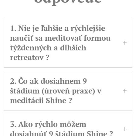
1. Nie je ľahšie a rýchlejšie
naučiť sa meditovať formou
týždenných a dlhších
retreatov ?
Práca s mysľou je podobná ako beh alebo
posiľnovanie. Postupne sa zdokonaľujú jej
2. Čo ak dosiahnem 9
funkcie a schopnosti. Ani maratón
štádium (úroveň praxe) v
nezabehnete po pár behoch alebo týždňovom
meditácii Shine ?
intenzívnom behaní. Tento postup je pre
moderných ľuďí žijúcich mimo kláštorný
Ak dosiahnete tento stav, nebudete sa pýtať
systém kontraproduktívny. Retreaty Vás síce
túto otázku, bude Vám dostatočne jasné, čo
3. Ako rýchlo môžem
môžu ukľudniť, oddýchnite si od bežného
ďalej. Meditácia bude pre Vás bezproblémová
dosiahnúť 9 štádium Shine ?